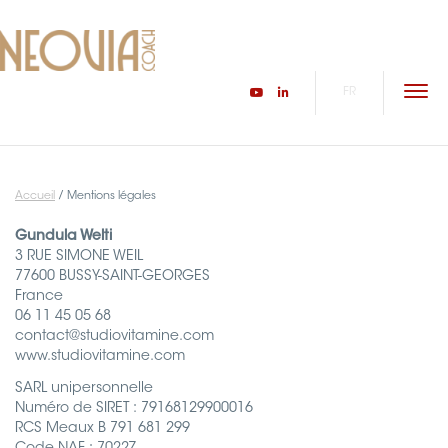
FR
ACCUEIL
ACCOMPAGNEMENT
Accueil
/
Mentions légales
VOYAGES D’INSPIRATION
Gundula Welti
3 RUE SIMONE WEIL
MA PHILOSOPHIE
77600 BUSSY-SAINT-GEORGES
France
06 11 45 05 68
ORACLE À ÉCOUTER
contact@studiovitamine.com
www.studiovitamine.com
CONTACT
SARL unipersonnelle
Numéro de SIRET : 79168129900016
Connexion/inscription
RCS Meaux B 791 681 299